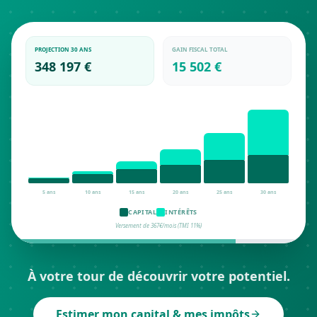
PROJECTION 30 ANS
GAIN FISCAL TOTAL
348 197 €
15 502 €
5
ans
10
ans
15
ans
20
ans
25
ans
30
ans
CAPITAL
INTÉRÊTS
Versement de 367€/mois (TMI 11%)
À votre tour de découvrir votre potentiel.
Estimer mon capital & mes impôts