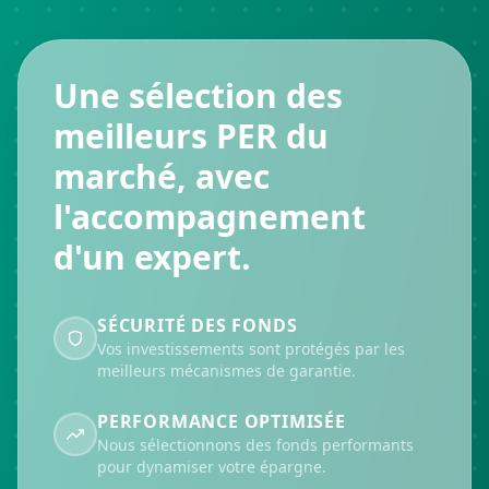
Une sélection des
meilleurs PER du
marché, avec
l'accompagnement
d'un expert.
SÉCURITÉ DES FONDS
Vos investissements sont protégés par les
meilleurs mécanismes de garantie.
PERFORMANCE OPTIMISÉE
Nous sélectionnons des fonds performants
pour dynamiser votre épargne.